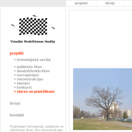
projekti
birojs
projekti
> hronoloģiskā secībā
> publiskās ēkas
> daudzdzīvokļu ēkas
> savrupmājas
> rekonstrukcijas
> interjeri
> konkursi
> skices un priekšlikumi
birojs
kontakti
Projektējam dzīvojamās, publiskās un
ražošanas ēkas, ēku rekonstrukcijas