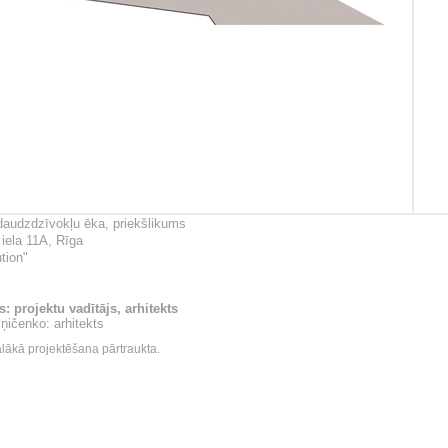
audzdzīvokļu ēka, priekšlikums
iela 11A, Rīga
tion"
s: projektu vadītājs, arhitekts
ņičenko: arhitekts
ālākā projektēšana pārtraukta.