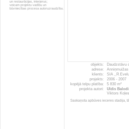
un restaurācijas, interjerus;
veicam projektu vadību un
būvniecības procesa autoruzraudzību.
objekts:
Daudzstāvu d
adrese:
Anniņmuižas 
klients:
SIA ,,R.Evelu
projekts:
2006 - 2007
kopējā telpu platība:
5 830 m²
projekta autori:
Uldis Balodi
Viktors Koļes
Saskaņota apbūves ieceres stadija, t