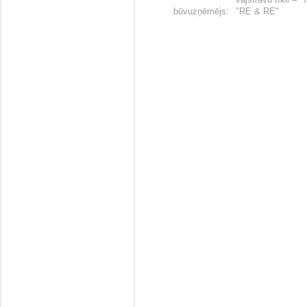
būvuzņēmējs:
"RE & RE"