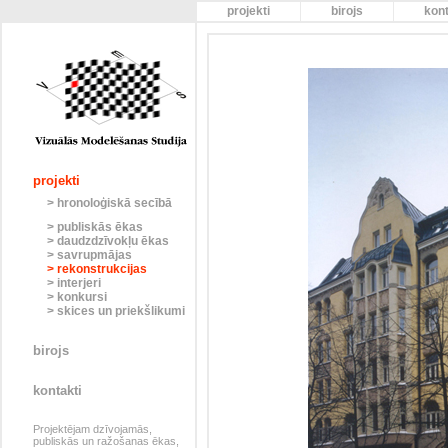
projekti
birojs
kont
projekti
> hronoloģiskā secībā
> publiskās ēkas
> daudzdzīvokļu ēkas
> savrupmājas
> rekonstrukcijas
> interjeri
> konkursi
> skices un priekšlikumi
birojs
kontakti
Projektējam dzīvojamās,
publiskās un ražošanas ēkas,