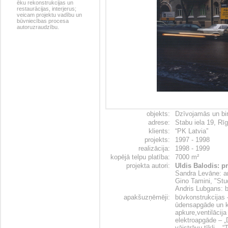
ēku rekonstrukcijas un
restaurācijas, interjerus;
veicam projektu vadību un
būvniecības procesa
autoruzraudzību.
objekts:
Dzīvojamās un bir
adrese:
Stabu iela 19, Rī
klients:
“PK Latvia”
projekts:
1997 - 1998
realizācija:
1998 - 1999
kopējā telpu platība:
7000 m²
projekta autori:
Uldis Balodis: pr
Sandra Levāne: ar
Gino Tamini, "Stud
Andris Lubgans: 
apakšuzņēmēji:
būvkonstrukcijas 
ūdensapgāde un ka
apkure,ventilācij
elektroapgāde – „
vājstrāvu tīkli – 