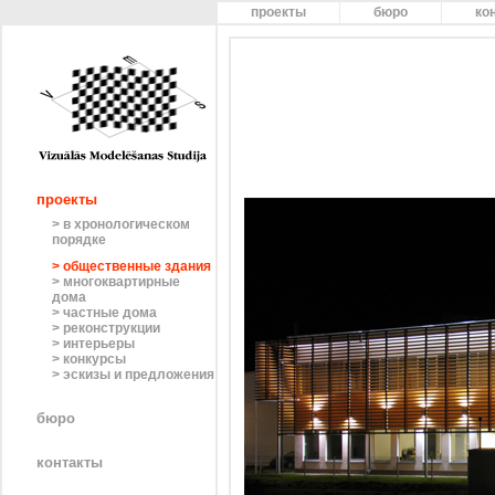
проекты
бюро
ко
проекты
> в хронологическом
порядке
> общественные здания
> многоквартирные
дома
> частные дома
> реконструкции
> интерьеры
> конкурсы
> эскизы и предложения
бюро
контакты