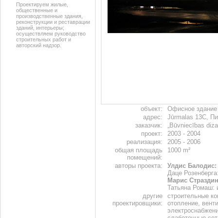
Проектируем жилые,
общественные и
производственные здания,
реконструкции и реставрации
зданий, интерьеры;
осуществляем руководство
строительных работ и
авторский надзор.
объект:
Офисное здание
адрес:
Jūrmalas 13C, П
заказчик:
„Būvniecības diza
проект:
2003 - 2004
реализация:
2005 - 2006
общая площадь
1000 m²
помещений:
авторы проекта:
Улдис Балодис:
Даце Розенберга
Марис Страздин
Татьяна Ромаш: 
другие
строительные кон
проектировщики:
отопление, венти
электроснабжение
слаботочные сети