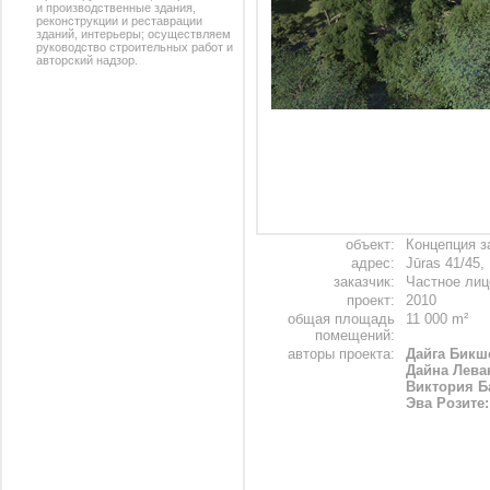
и производственные здания,
реконструкции и реставрации
зданий, интерьеры; осуществляем
руководство строительных работ и
авторский надзор.
объект:
Концепция з
адрес:
Jūras 41/45
заказчик:
Частное лиц
проект:
2010
общая площадь
11 000 m²
помещений:
авторы проекта:
Дайга Бикш
Дайна Лева
Виктория Б
Эва Розите: