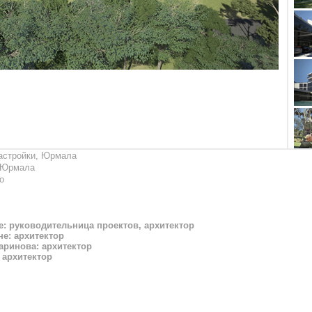
астройки, Юрмала
, Юрмала
о
е: руководительница проектов, архитектор
не: архитектор
аринова: архитектор
 архитектор