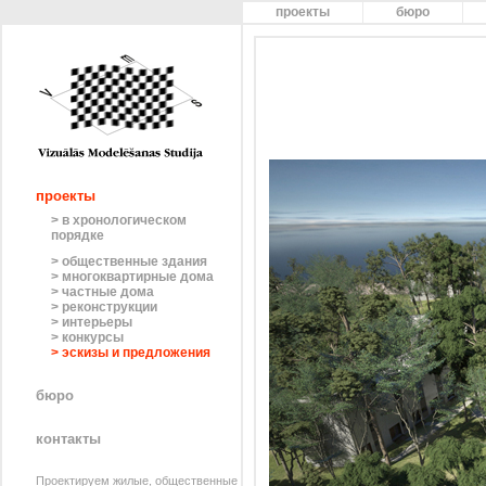
проекты
бюро
проекты
> в хронологическом
порядке
> общественные здания
> многоквартирные дома
> частные дома
> реконструкции
> интерьеры
> конкурсы
> эскизы и предложения
бюро
контакты
Проектируем жилые, общественные